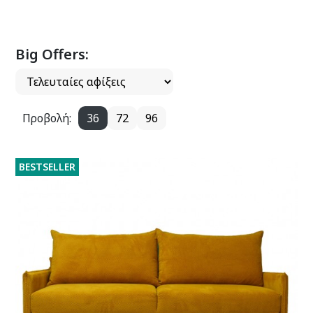
Big Offers:
Προβολή:
36
72
96
BESTSELLER