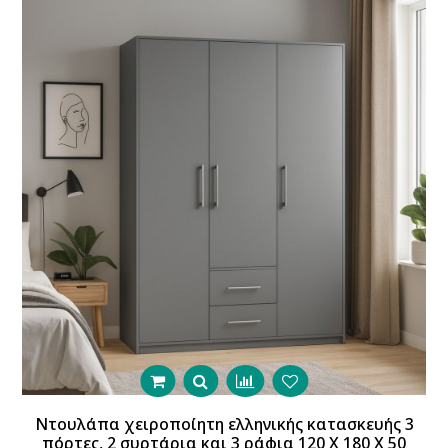
Ντουλάπα χειροποίητη ελληνικής κατασκευής 3
πόρτες, 2 συρτάρια και 3 ράφια 120 Χ 180 Χ 50