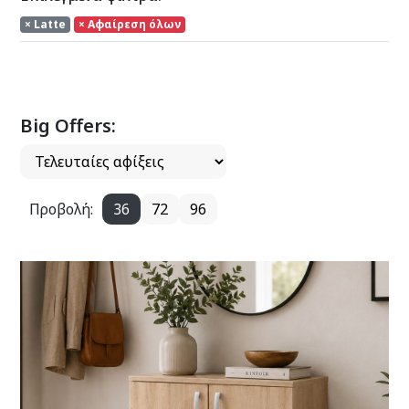
× Latte
× Αφαίρεση όλων
Big Offers:
Προβολή:
36
72
96