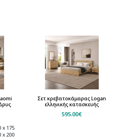
10 χρόν
Naomi
Σετ κρεβατοκάμαρας Logan
Σετ
 Δρυς
ελληνικής κατασκευής
ελ
595.00€
 x 175
Διάσ
 x 200
Διάσ