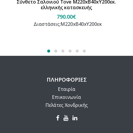
Σύνθετο Σαλονιού Tove Μ220xΒ40xΥ200εκ.
ελληνικής κατασκευής
790.00€
Διαστάσεις:Μ220xΒ40xΥ200εκ
ΠΛΗΡΟΦΟΡΙΕΣ
Εταιρία
Επικοινωνία
Πελάτες Χονδρικής