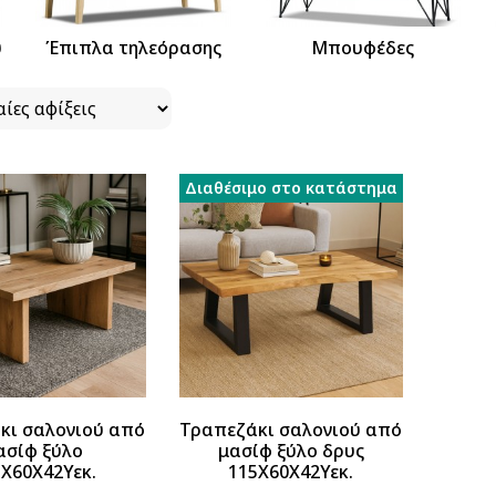
ύ
Έπιπλα τηλεόρασης
Μπουφέδες
Διαθέσιμο στο κατάστημα
κι σαλονιού από
Τραπεζάκι σαλονιού από
ασίφ ξύλο
μασίφ ξύλο δρυς
Χ60Χ42Υεκ.
115Χ60Χ42Υεκ.