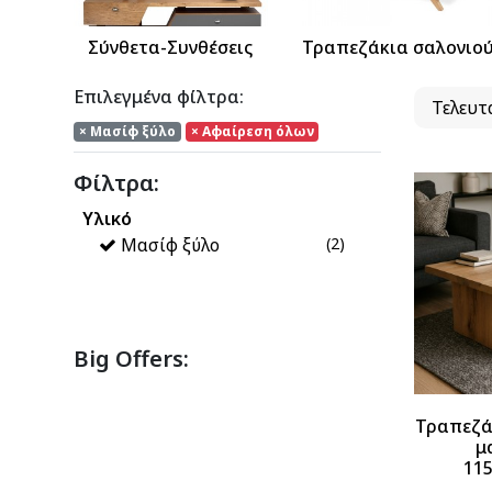
Σύνθετα-Συνθέσεις
Τραπεζάκια σαλονιο
Επιλεγμένα φίλτρα:
× Μασίφ ξύλο
× Αφαίρεση όλων
Φίλτρα:
Υλικό
Μασίφ ξύλο
(2)
Big Offers:
Τραπεζά
μ
115