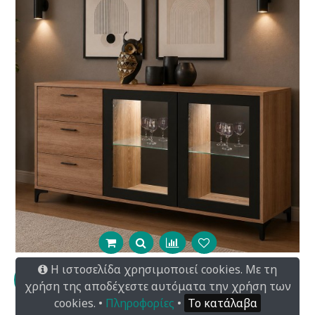
Η ιστοσελίδα χρησιμοποιεί cookies. Με τη
Μπουφές Marsh από τεχνητό καπλαμά ελληνικής
χρήση της αποδέχεστε αυτόματα την χρήση των
κατασκευής 200x45Βx85Υcm
cookies. •
Πληροφορίες
•
Το κατάλαβα
720.00€