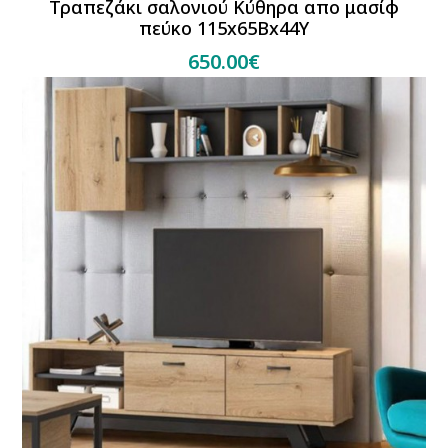
Τραπεζάκι σαλονιού Κύθηρα απο μασίφ
πεύκο 115x65Bx44Y
650.00€