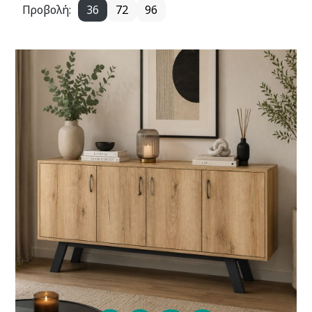
Προβολή:
36
72
96