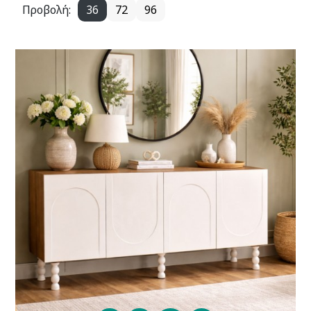
Προβολή:
36
72
96