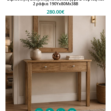
2 ράφια 190Υx80Μx38Β
280.00€