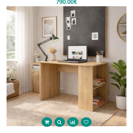
790.00€